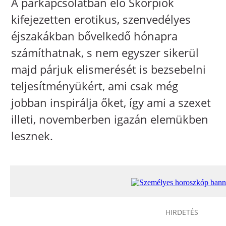
A párkapcsolatban élő Skorpiók
kifejezetten erotikus, szenvedélyes
éjszakákban bővelkedő hónapra
számíthatnak, s nem egyszer sikerül
majd párjuk elismerését is bezsebelni
teljesítményükért, ami csak még
jobban inspirálja őket, így ami a szexet
illeti, novemberben igazán elemükben
lesznek.