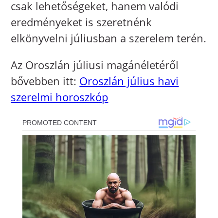
csak lehetőségeket, hanem valódi
eredményeket is szeretnénk
elkönyvelni júliusban a szerelem terén.
Az Oroszlán júliusi magánéletéről
bővebben itt:
Oroszlán július havi
szerelmi horoszkóp