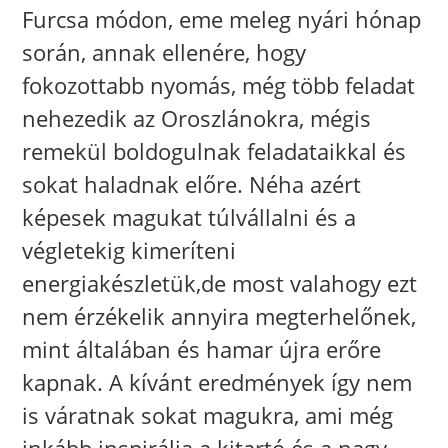
Furcsa módon, eme meleg nyári hónap
során, annak ellenére, hogy
fokozottabb nyomás, még több feladat
nehezedik az Oroszlánokra, mégis
remekül boldogulnak feladataikkal és
sokat haladnak előre. Néha azért
képesek magukat túlvállalni és a
végletekig kimeríteni
energiakészletük,de most valahogy ezt
nem érzékelik annyira megterhelőnek,
mint általában és hamar újra erőre
kapnak. A kívánt eredmények így nem
is váratnak sokat magukra, ami még
inkább inspirálja a kitartó és a nagy