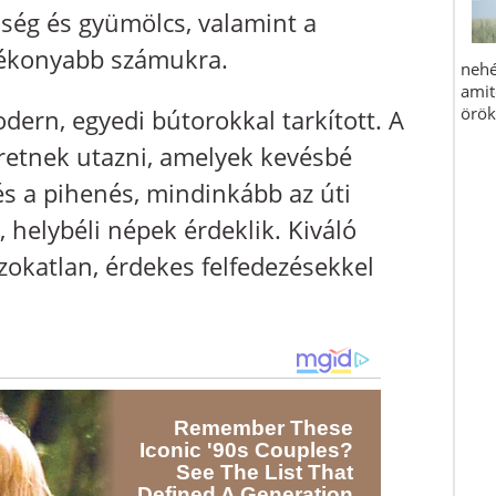
dség és gyümölcs, valamint a
tékonyabb számukra.
ern, egyedi bútorokkal tarkított. A
eretnek utazni, amelyek kevésbé
és a pihenés, mindinkább az úti
, helybéli népek érdeklik. Kiváló
szokatlan, érdekes felfedezésekkel