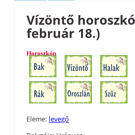
Vízöntő horoszkóp
február 18.)
Horoszkóp
Eleme:
levegő