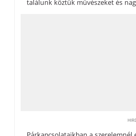
találunk köztük művészeket és na
HIR
Párkapcsolataikban a szerelemnél 