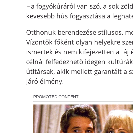
Ha fogyókúráról van szó, a sok zöl
kevesebb hús fogyasztása a legha
Otthonuk berendezése stílusos, mod
Vízöntők főként olyan helyekre sz
ismertek és nem kifejezetten a táj 
célnál felfedezhető idegen kultúrák
útitársak, akik mellett garantált a 
járó élmény.