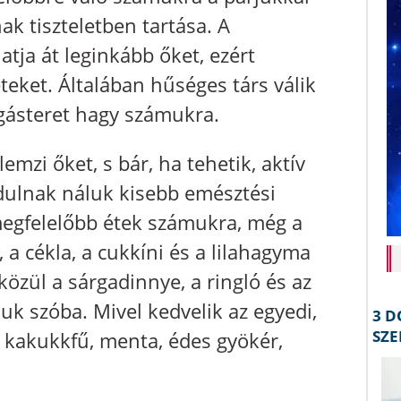
ak tiszteletben tartása. A
atja át leginkább őket, ezért
teket. Általában hűséges társ válik
zgásteret hagy számukra.
mzi őket, s bár, ha tehetik, aktív
rdulnak náluk kisebb emésztési
gmegfelelőbb étek számukra, még a
 a cékla, a cukkíni és a lilahagyma
özül a sárgadinnye, a ringló és az
uk szóba. Mivel kedvelik az egyedi,
a kakukkfű, menta, édes gyökér,