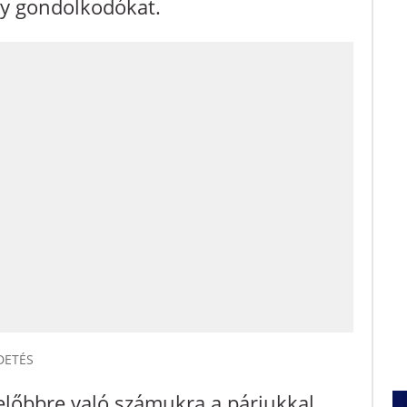
gy gondolkodókat.
DETÉS
előbbre való számukra a párjukkal