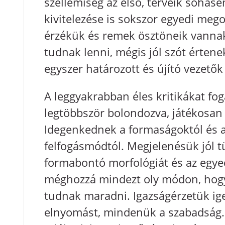
szellemiség az első, terveik sohas
kivitelezése is sokszor egyedi mego
érzékük és remek ösztöneik vannak
tudnak lenni, mégis jól szót érten
egyszer határozott és újító vezetők
A leggyakrabban éles kritikákat f
legtöbbször bolondozva, játékosan
Idegenkednek a formaságoktól és a
felfogásmódtól. Megjelenésük jól t
formabontó morfológiát és az egyedi
méghozzá mindezt oly módon, hogy 
tudnak maradni. Igazságérzetük ige
elnyomást, mindenük a szabadság.