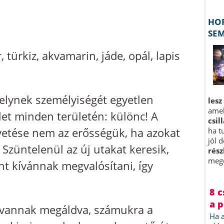
, türkiz, akvamarin, jáde, opál, lapis
melynek személyiségét egyetlen
élet minden területén: különc! A
övetése nem az erősségük, ha azokat
. Szüntelenül az új utakat keresik,
nt kívánnak megvalósítani, így
l vannak megáldva, számukra a