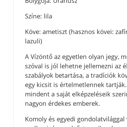
Bolygója: Uránusz
Színe: lila
Köve: ametiszt (hasznos kövei: zafír
lazuli)
A Vízöntő az egyetlen olyan jegy, 
szóval is jól lehetne jellemezni az 
szabályok betartása, a tradíciók k
egy kicsit is értelmetlennek tartják
mindent a saját elképzeléseik szeri
nagyon érdekes emberek.
Komoly és egyedi gondolatvilágga