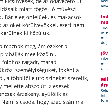
em kicsinyesek, de az odavezető út
ldásaik miatt rögös. Jó művészi
. Bár elég önfejűek, és makacsok
ek az őket körülvevőkkel, ezért nem
 kerülnek ki közülük.
ogalmaznak meg, ám ezeket a
 próbálják meg közölni.
 földhöz ragadt, maradi
ükrözi személyiségüket, főként a
, a többitől elütő színeket szeretik,
mellette abszolút ízlésesek
ncsak érzékeny, gyűlölik az
 Nem is csoda, hogy szép számmal