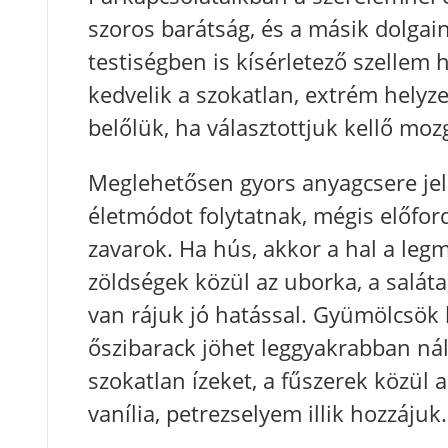
szoros barátság, és a másik dolgain
testiségben is kísérletező szellem h
kedvelik a szokatlan, extrém helyze
belőlük, ha választottjuk kellő mo
Meglehetősen gyors anyagcsere jelle
életmódot folytatnak, mégis előfo
zavarok. Ha hús, akkor a hal a le
zöldségek közül az uborka, a saláta,
van rájuk jó hatással. Gyümölcsök k
őszibarack jöhet leggyakrabban nál
szokatlan ízeket, a fűszerek közül 
vanília, petrezselyem illik hozzájuk.