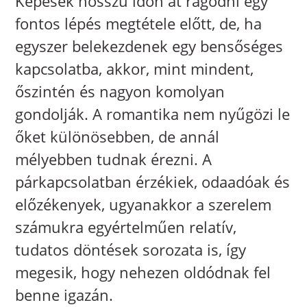
Képesek hosszú időn át rágódni egy
fontos lépés megtétele előtt, de, ha
egyszer belekezdenek egy bensőséges
kapcsolatba, akkor, mint mindent,
őszintén és nagyon komolyan
gondolják. A romantika nem nyűgözi le
őket különösebben, de annál
mélyebben tudnak érezni. A
párkapcsolatban érzékiek, odaadóak és
előzékenyek, ugyanakkor a szerelem
számukra egyértelműen relatív,
tudatos döntések sorozata is, így
megesik, hogy nehezen oldódnak fel
benne igazán.