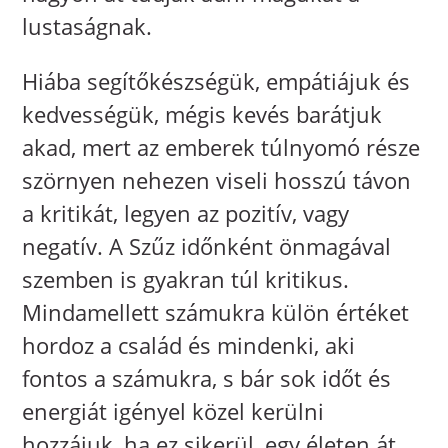
lustaságnak.
Hiába segítőkészségük, empátiájuk és
kedvességük, mégis kevés barátjuk
akad, mert az emberek túlnyomó része
szörnyen nehezen viseli hosszú távon
a kritikát, legyen az pozitív, vagy
negatív. A Szűz időnként önmagával
szemben is gyakran túl kritikus.
Mindamellett számukra külön értéket
hordoz a család és mindenki, aki
fontos a számukra, s bár sok időt és
energiát igényel közel kerülni
hozzájuk, ha ez sikerül, egy életen át