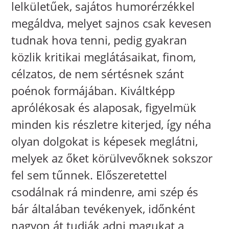
lelkületűek, sajátos humorérzékkel
megáldva, melyet sajnos csak kevesen
tudnak hova tenni, pedig gyakran
közlik kritikai meglátásaikat, finom,
célzatos, de nem sértésnek szánt
poénok formájában. Kiváltképp
aprólékosak és alaposak, figyelmük
minden kis részletre kiterjed, így néha
olyan dolgokat is képesek meglátni,
melyek az őket körülvevőknek sokszor
fel sem tűnnek. Előszeretettel
csodálnak rá mindenre, ami szép és
bár általában tevékenyek, időnként
nagyon át tudják adni magukat a