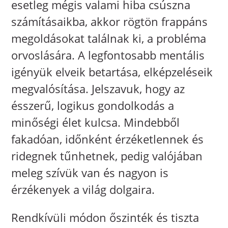
esetleg mégis valami hiba csúszna
számításaikba, akkor rögtön frappáns
megoldásokat találnak ki, a probléma
orvoslására. A legfontosabb mentális
igényük elveik betartása, elképzeléseik
megvalósítása. Jelszavuk, hogy az
ésszerű, logikus gondolkodás a
minőségi élet kulcsa. Mindebből
fakadóan, időnként érzéketlennek és
ridegnek tűnhetnek, pedig valójában
meleg szívük van és nagyon is
érzékenyek a világ dolgaira.
Rendkívüli módon őszinték és tiszta