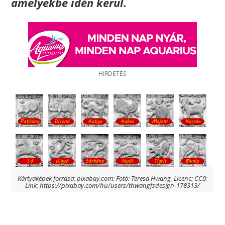
amelyekbe idén kerül.
Kártyaképek forrása: pixabay.com; Fotó: Teresa Hwang, Licenc: CC0;
Link: https://pixabay.com/hu/users/thwangfsdesign-178313/