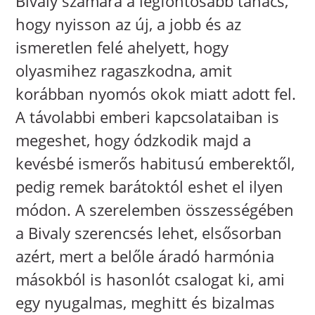
Bivaly számára a legfontosabb tanács,
hogy nyisson az új, a jobb és az
ismeretlen felé ahelyett, hogy
olyasmihez ragaszkodna, amit
korábban nyomós okok miatt adott fel.
A távolabbi emberi kapcsolataiban is
megeshet, hogy ódzkodik majd a
kevésbé ismerős habitusú emberektől,
pedig remek barátoktól eshet el ilyen
módon. A szerelemben összességében
a Bivaly szerencsés lehet, elsősorban
azért, mert a belőle áradó harmónia
másokból is hasonlót csalogat ki, ami
egy nyugalmas, meghitt és bizalmas