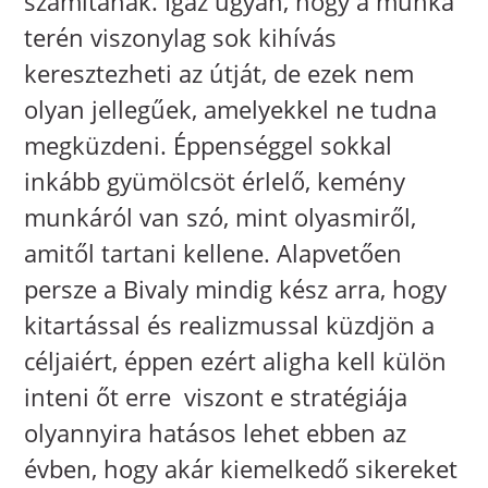
számítanak. Igaz ugyan, hogy a munka
terén viszonylag sok kihívás
keresztezheti az útját, de ezek nem
olyan jellegűek, amelyekkel ne tudna
megküzdeni. Éppenséggel sokkal
inkább gyümölcsöt érlelő, kemény
munkáról van szó, mint olyasmiről,
amitől tartani kellene. Alapvetően
persze a Bivaly mindig kész arra, hogy
kitartással és realizmussal küzdjön a
céljaiért, éppen ezért aligha kell külön
inteni őt erre  viszont e stratégiája
olyannyira hatásos lehet ebben az
évben, hogy akár kiemelkedő sikereket