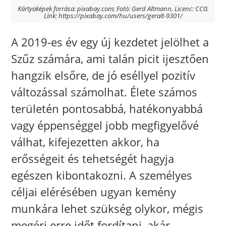
Kártyaképek forrása: pixabay.com; Fotó: Gerd Altmann, Licenc: CC0;
Link: https://pixabay.com/hu/users/geralt-9301/
A 2019-es év egy új kezdetet jelölhet a
Szűz számára, ami talán picit ijesztően
hangzik elsőre, de jó eséllyel pozitív
változással számolhat. Élete számos
területén pontosabbá, hatékonyabbá
vagy éppenséggel jobb megfigyelővé
válhat, kifejezetten akkor, ha
erősségeit és tehetségét hagyja
egészen kibontakozni. A személyes
céljai elérésében ugyan kemény
munkára lehet szükség olykor, mégis
megéri erre időt fordítani, akár