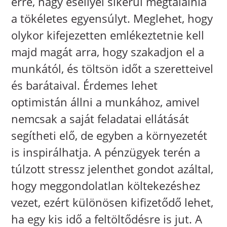
erre, nagy eséllyel sikerül megtalálnia
a tökéletes egyensúlyt. Meglehet, hogy
olykor kifejezetten emlékeztetnie kell
majd magát arra, hogy szakadjon el a
munkától, és töltsön időt a szeretteivel
és barátaival. Érdemes lehet
optimistán állni a munkához, amivel
nemcsak a saját feladatai ellátását
segítheti elő, de egyben a környezetét
is inspirálhatja. A pénzügyek terén a
túlzott stressz jelenthet gondot azáltal,
hogy meggondolatlan költekezéshez
vezet, ezért különösen kifizetődő lehet,
ha egy kis idő a feltöltődésre is jut. A