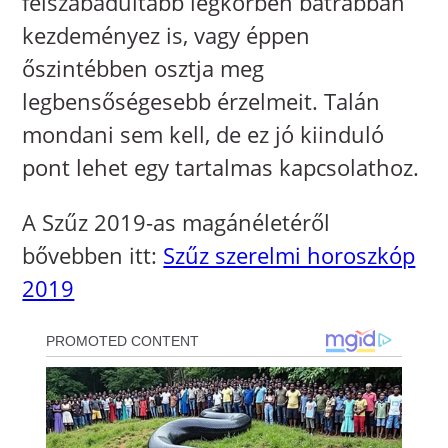
felszabadultabb légkörben bátrabban
kezdeményez is, vagy éppen
őszintébben osztja meg
legbensőségesebb érzelmeit. Talán
mondani sem kell, de ez jó kiinduló
pont lehet egy tartalmas kapcsolathoz.
A Szűz 2019-as magánéletéről
bővebben itt:
Szűz szerelmi horoszkóp
2019