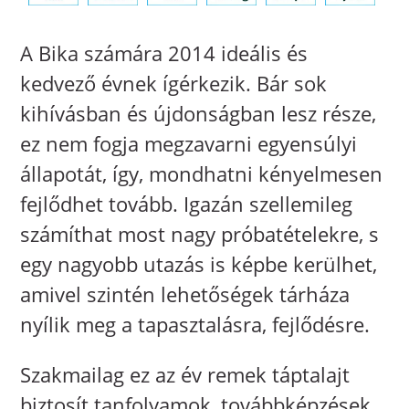
A Bika számára 2014 ideális és
kedvező évnek ígérkezik. Bár sok
kihívásban és újdonságban lesz része,
ez nem fogja megzavarni egyensúlyi
állapotát, így, mondhatni kényelmesen
fejlődhet tovább. Igazán szellemileg
számíthat most nagy próbatételekre, s
egy nagyobb utazás is képbe kerülhet,
amivel szintén lehetőségek tárháza
nyílik meg a tapasztalásra, fejlődésre.
Szakmailag ez az év remek táptalajt
biztosít tanfolyamok, továbbképzések