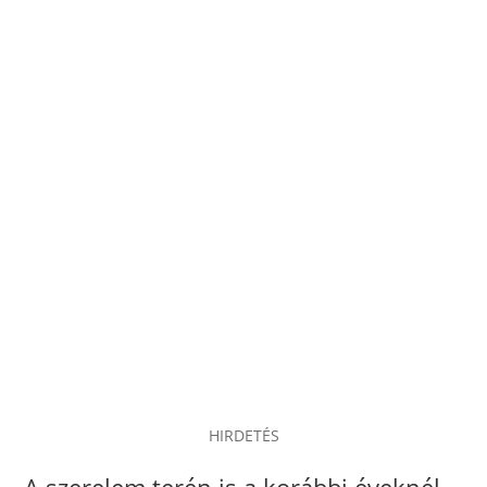
HIRDETÉS
A szerelem terén is a korábbi éveknél