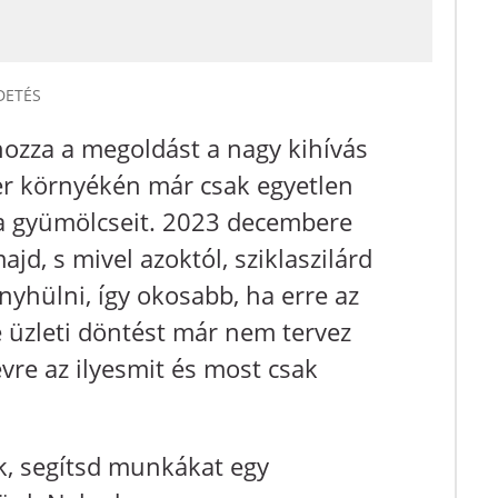
DETÉS
lhozza a megoldást a nagy kihívás
er környékén már csak egyetlen
a gyümölcseit. 2023 decembere
d, s mivel azoktól, sziklaszilárd
nyhülni, így okosabb, ha erre az
e üzleti döntést már nem tervez
vre az ilyesmit és most csak
k, segítsd munkákat egy