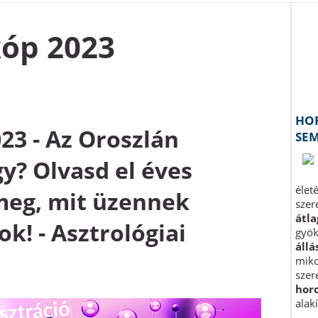
kóp 2023
23 - Az Oroszlán
gy? Olvasd el éves
meg, mit üzennek
ok! - Asztrológiai