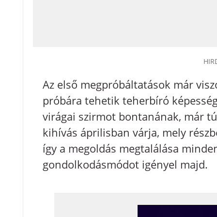
HIR
Az első megpróbáltatások már visz
próbára tehetik teherbíró képesség
virágai szirmot bontanának, már túl
kihívás áprilisban várja, mely rés
így a megoldás megtalálása minden
gondolkodásmódot igényel majd.