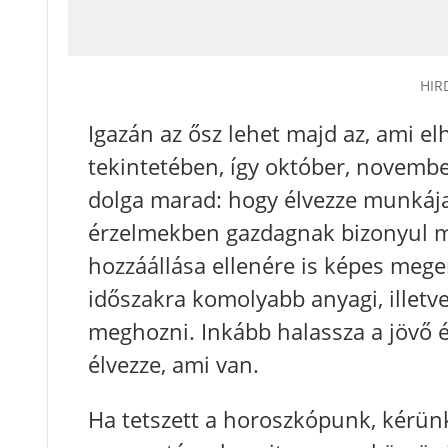
HIR
Igazán az ősz lehet majd az, ami e
tekintetében, így október, novemb
dolga marad: hogy élvezze munkáj
érzelmekben gazdagnak bizonyul maj
hozzáállása ellenére is képes mege
időszakra komolyabb anyagi, illetv
meghozni. Inkább halassza a jövő é
élvezze, ami van.
Ha tetszett a horoszkópunk, kérün