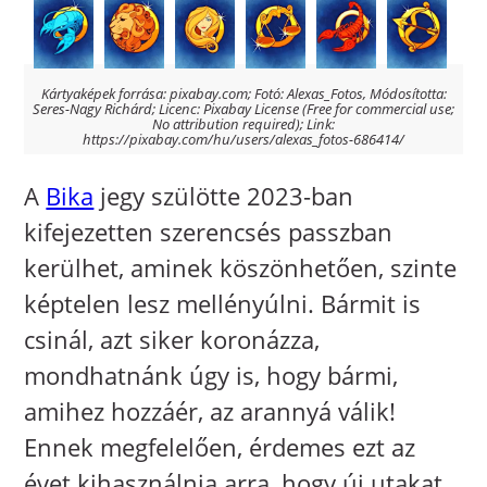
Kártyaképek forrása: pixabay.com; Fotó: Alexas_Fotos, Módosította:
Seres-Nagy Richárd; Licenc: Pixabay License (Free for commercial use;
No attribution required); Link:
https://pixabay.com/hu/users/alexas_fotos-686414/
A
Bika
jegy szülötte 2023-ban
kifejezetten szerencsés passzban
kerülhet, aminek köszönhetően, szinte
képtelen lesz mellényúlni. Bármit is
csinál, azt siker koronázza,
mondhatnánk úgy is, hogy bármi,
amihez hozzáér, az arannyá válik!
Ennek megfelelően, érdemes ezt az
évet kihasználnia arra, hogy új utakat