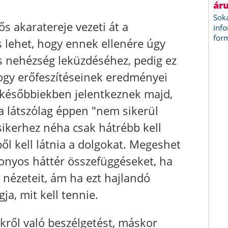
s akaratereje vezeti át a
lehet, hogy ennek ellenére úgy
s nehézség leküzdéséhez, pedig ez
 hogy erőfeszítéseinek eredményei
a későbbiekben jelentkeznek majd,
 látszólag éppen "nem sikerül
 sikerhez néha csak hátrébb kell
ől kell látnia a dolgokat. Megeshet
izonyos háttér összefüggéseket, ha
nézeteit, ám ha ezt hajlandó
a, mit kell tennie.
kről való beszélgetést, máskor