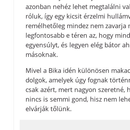
azonban nehéz lehet megtalálni val
róluk, így egy kicsit érzelmi hullá
remélhetőleg mindez nem zavarja me
legfontosabb e téren az, hogy mind
egyensúlyt, és legyen elég bátor a
másoknak.
Mivel a Bika idén különösen makacs
dolgok, amelyek úgy fognak történ
csak azért, mert nagyon szeretné, 
nincs is semmi gond, hisz nem leh
elvárják tőlünk.