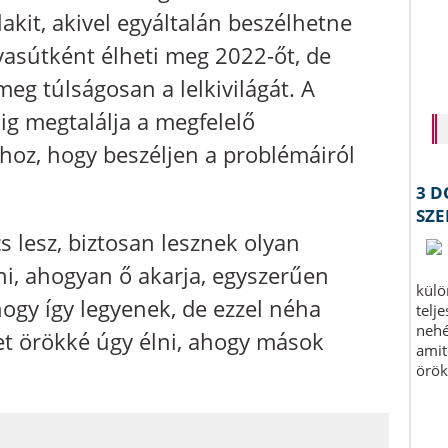
akit, akivel egyáltalán beszélhetne
mvasútként élheti meg 2022-őt, de
g túlságosan a lelkivilágát. A
ig megtalálja a megfelelő
hhoz, hogy beszéljen a problémáiról
 lesz, biztosan lesznek olyan
ni, ahogyan ő akarja, egyszerűen
hogy így legyenek, de ezzel néha
et örökké úgy élni, ahogy mások