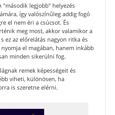
 A "második legjobb" helyezés
ámára, így valószínűleg addig fogó
re el nem éri a csúcsot. És
rténik meg most, akkor valamikor a
s ez az előrelátás nagyon ritka és
e nyomja el magában, hanem inkább
san minden sikerülni fog.
ilágnak remek képességeit és
ébb viheti, különösen, ha
rra is szeretne elérni.