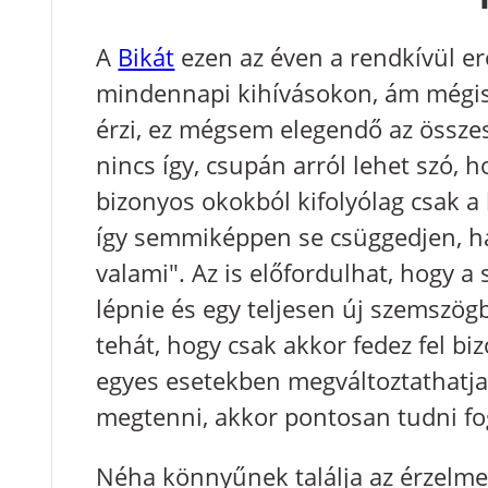
A
Bikát
ezen az éven a rendkívül erő
mindennapi kihívásokon, ám mégis 
érzi, ez mégsem elegendő az össze
nincs így, csupán arról lehet szó,
bizonyos okokból kifolyólag csak 
így semmiképpen se csüggedjen, ha
valami". Az is előfordulhat, hogy a
lépnie és egy teljesen új szemszögb
tehát, hogy csak akkor fedez fel b
egyes esetekben megváltoztathatja 
megtenni, akkor pontosan tudni fogj
Néha könnyűnek találja az érzelme