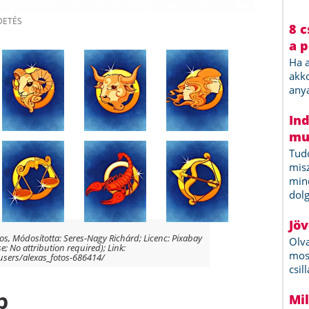
os, Módosította: Seres-Nagy Richárd; Licenc: Pixabay
e; No attribution required); Link:
users/alexas_fotos-686414/
p