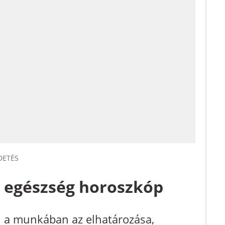
DETÉS
s egészség horoszkóp
n a munkában az elhatározása,