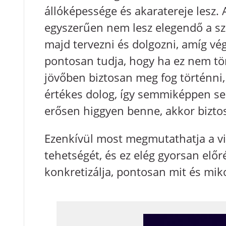
állóképessége és akaratereje lesz.
egyszerűen nem lesz elegendő a sz
majd tervezni és dolgozni, amíg vég
pontosan tudja, hogy ha ez nem tö
jövőben biztosan meg fog történni, 
értékes dolog, így semmiképpen s
erősen higgyen benne, akkor bizto
Ezenkívül most megmutathatja a v
tehetségét, és ez elég gyorsan előr
konkretizálja, pontosan mit és miko