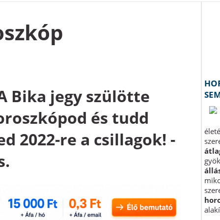
oszkóp
A Bika jegy szülötte
horoszkópod és tudd
 2022-re a csillagok! -
s.