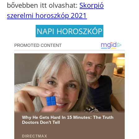
bővebben itt olvashat:
Skorpió
szerelmi horoszkóp 2021
NAPI HOROSZKÓP