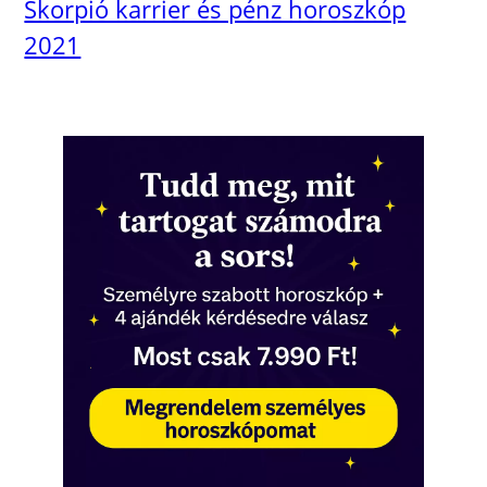
Skorpió karrier és pénz horoszkóp
2021