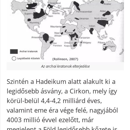
Az archai kratonok elterjedése
Szintén a Hadeikum alatt alakult ki a
legidősebb ásvány, a Cirkon, mely így
körül-belül 4,4-4,2 milliárd éves,
valamint eme éra vége felé, nagyjából
4003 millió évvel ezelőtt, már
megjelent a Föld legidősebb kőzete is,