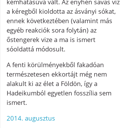
kémhatásúvá vált. Az enyhén savas víz
a kéregből kioldotta az ásványi sókat,
ennek következtében (valamint más
egyéb reakciók sora folytán) az
őstengerek vize a ma is ismert
sóoldattá módosult.
A fenti körülményekből fakadóan
természetesen ekkortájt még nem
alakult ki az élet a Földön, így a
Hadeikumból egyetlen fosszília sem
ismert.
2014. augusztus