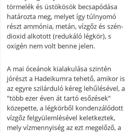
törmelék és üstökösök becsapódása
határozta meg, melyet így túlnyomó
részt ammónia, metán, vízgőz és szén-
dioxid alkotott (redukáló légkör), s
oxigén nem volt benne jelen.
A mai óceánok kialakulása szintén
jórészt a Hadeikumra tehető, amikor is
az egyre szilárduló kéreg lehűlésével, a
"több ezer éven át tartó esőzések"
közepette, a légkörből kondenzálódott
vízgőz felgyülemlésével keletkeztek,
mely vízmennyiség az ezt megelőző, a