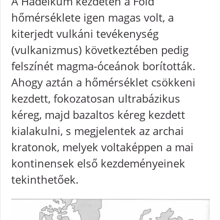
A Hadeikum kezdetén a Föld
hőmérséklete igen magas volt, a
kiterjedt vulkáni tevékenység
(vulkanizmus) következtében pedig
felszínét magma-óceánok borították.
Ahogy aztán a hőmérséklet csökkeni
kezdett, fokozatosan ultrabázikus
kéreg, majd bazaltos kéreg kezdett
kialakulni, s megjelentek az archai
kratonok, melyek voltaképpen a mai
kontinensek első kezdeményeinek
tekinthetőek.