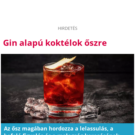
HIRDETÉS
Gin alapú koktélok őszre
Az ősz magában hordozza a lelassulás, a