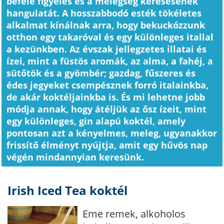
befelé figyelés és a melegség keresésének
hangulatát. A hosszabbodó esték tökéletes
alkalmat kínálnak arra, hogy bekuckózzunk
otthon egy takaróval és egy különleges itallal
a kezünkben. Az évszak jellegzetes illatai és
ízei, mint a füstös aromák, az alma, a fahéj, a
sütőtök és a gyömbér; gazdag, fűszeres és
édes jegyeket csempésznek forró italainkba,
de akár koktéljainkba is. És mi lehetne jobb
módja annak, hogy átéljük az ősz ízeit, mint
egy különleges, gin alapú koktél, amely
pontosan azt a kényelmes, meleg, ugyanakkor
frissítő élményt nyújtja, amit egy hűvös nap
végén mindannyian keresünk.
Irish Iced Tea koktél
Eme remek, alkoholos