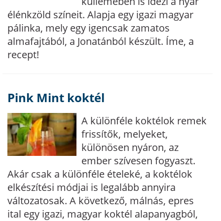
küllemében is idézi a nyár
élénkzöld színeit. Alapja egy igazi magyar
pálinka, mely egy igencsak zamatos
almafajtából, a Jonatánból készült. Íme, a
recept!
Pink Mint koktél
A különféle koktélok remek
frissítők, melyeket,
különösen nyáron, az
ember szívesen fogyaszt.
Akár csak a különféle ételeké, a koktélok
elkészítési módjai is legalább annyira
változatosak. A következő, málnás, epres
ital egy igazi, magyar koktél alapanyagból,