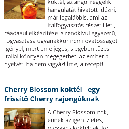
koktél, az angol reggelik
hangulatát hivatott idézni,
már legalábbis, ami az
italfogyasztás részét illeti,
ráadásul elkészítése is rendkívül egyszerű,
fogyasztása ugyanakkor némi óvatosságot
igényel, mert eme jeges, s egyben tüzes
itallal könnyen megégetheti az ember a
nyelvét, ha nem vigyáz! Íme, a recept!
Cherry Blossom koktél - egy
frissítő Cherry rajongóknak
A Cherry Blossom-nak,
ennek az igen ízletes,
meggyes koktélnak, két