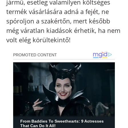
jármű, esetleg valamilyen költséges
termék vásárlására adná a fejét, ne
spóroljon a szakértőn, mert később
még váratlan kiadások érhetik, ha nem
volt elég körültekintő!