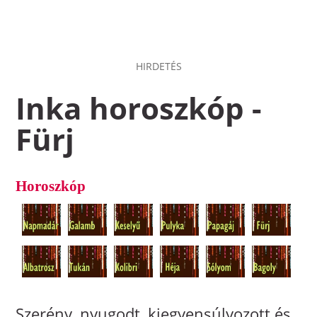
HIRDETÉS
Inka horoszkóp -
Fürj
Horoszkóp
Szerény, nyugodt, kiegyensúlyozott és