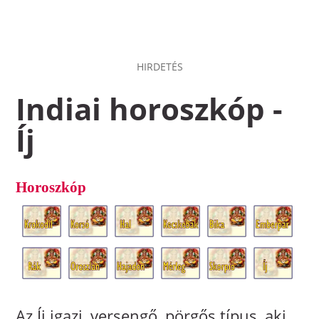
HIRDETÉS
Indiai horoszkóp -
Íj
Horoszkóp
Az Íj igazi, versengő, pörgős típus, aki