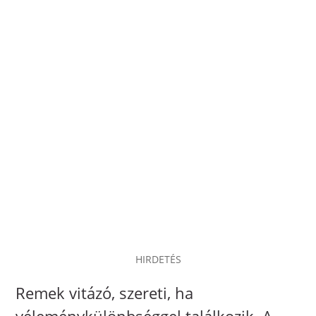
HIRDETÉS
Remek vitázó, szereti, ha
véleménykülönbséggel találkozik. A