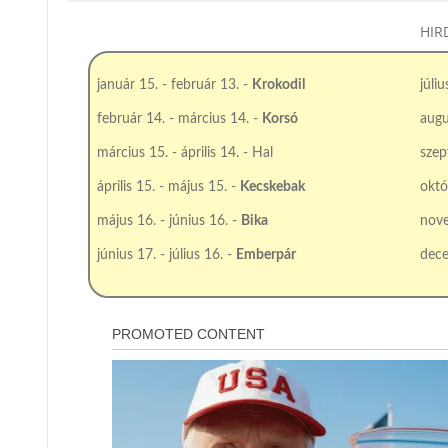
HIR
január 15. - február 13. -
Krokodil
júli
február 14. - március 14. -
Korsó
augu
március 15. - április 14. - Hal
szep
április 15. - május 15. -
Kecskebak
októ
május 16. - június 16. -
Bika
nove
június 17. - július 16. -
Emberpár
dece