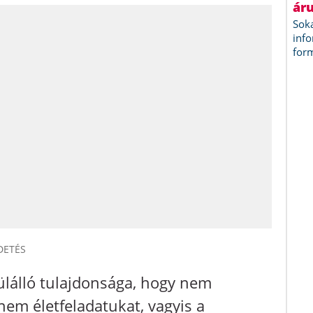
DETÉS
ülálló tulajdonsága, hogy nem
nem életfeladatukat, vagyis a