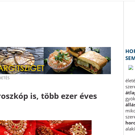
oroszkóp is, több ezer éves