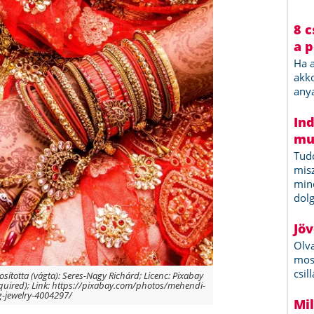
ította (vágta): Seres-Nagy Richárd; Licenc: Pixabay
required); Link: https://pixabay.com/photos/mehendi-
-jewelry-4004297/