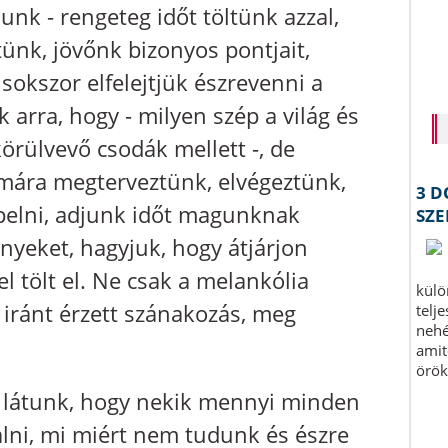
unk - rengeteg időt töltünk azzal,
nk, jövőnk bizonyos pontjait,
sokszor elfelejtjük észrevenni a
 arra, hogy - milyen szép a világ és
örülvevő csodák mellett -, de
mára megterveztünk, elvégeztünk,
epelni, adjunk időt magunknak
ényeket, hagyjuk, hogy átjárjon
l tölt el. Ne csak a melankólia
iránt érzett szánakozás, meg
 látunk, hogy nekik mennyi minden
alni, mi miért nem tudunk és észre