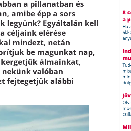
abban a pillanatban és
n, amibe épp a sors
k legyünk? Egyáltalán kell
a céljaink elérése
al mindezt, netán
borítjuk be magunkat nap,
 kergetjük álmainkat,
a nekünk valóban
t fejtegetjük alábbi