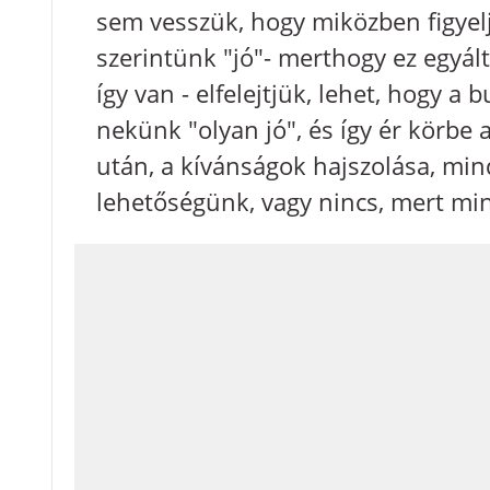
sem vesszük, hogy miközben figyelj
szerintünk "jó"- merthogy ez egyál
így van - elfelejtjük, lehet, hogy 
nekünk "olyan jó", és így ér körbe
után, a kívánságok hajszolása, mi
lehetőségünk, vagy nincs, mert min