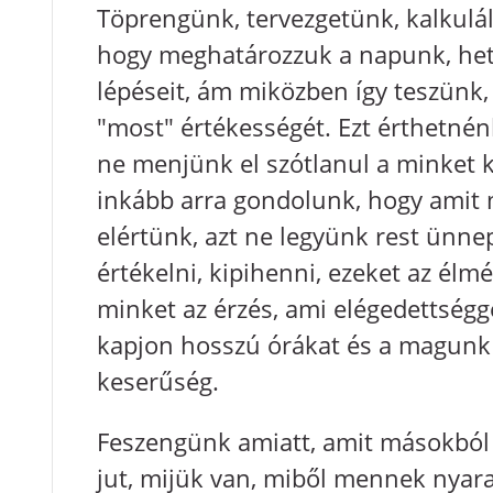
Töprengünk, tervezgetünk, kalkulál
hogy meghatározzuk a napunk, hetü
lépéseit, ám miközben így teszünk, 
"most" értékességét. Ezt érthetnénk
ne menjünk el szótlanul a minket k
inkább arra gondolunk, hogy amit 
elértünk, azt ne legyünk rest ünn
értékelni, kipihenni, ezeket az élm
minket az érzés, ami elégedettségge
kapjon hosszú órákat és a magunk 
keserűség.
Feszengünk amiatt, amit másokból
jut, mijük van, miből mennek nyar