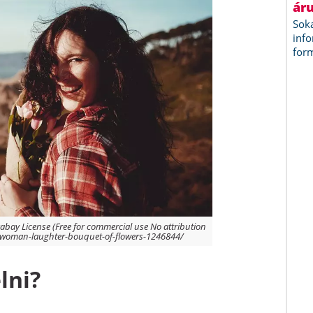
xabay License (Free for commercial use No attribution
s/woman-laughter-bouquet-of-flowers-1246844/
lni?