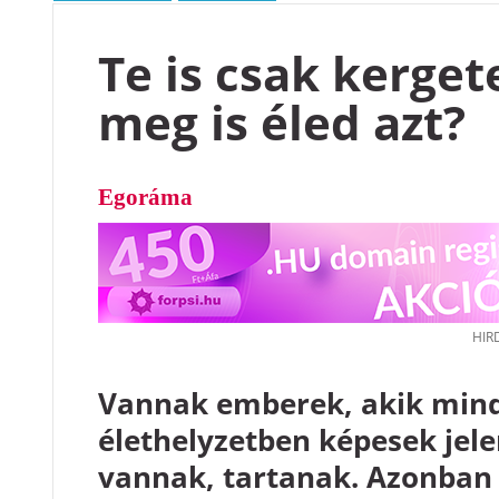
Te is csak kerget
meg is éled azt?
Egoráma
Vannak emberek, akik mind
élethelyzetben képesek jele
vannak, tartanak. Azonban