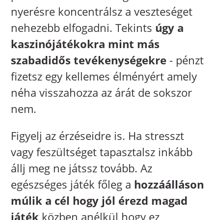
nyerésre koncentrálsz a veszteséget
nehezebb elfogadni. Tekints
úgy a
kaszinójátékokra mint más
szabadidős tevékenységekre
- pénzt
fizetsz egy kellemes élményért amely
néha visszahozza az árát de sokszor
nem.
Figyelj az érzéseidre is. Ha stresszt
vagy feszültséget tapasztalsz inkább
állj meg ne játssz tovább. Az
egészséges játék főleg a
hozzáálláson
múlik a cél hogy jól érezd magad
játék
közben anélkül hogy ez