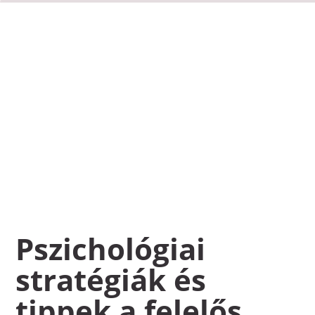
Pszichológiai
stratégiák és
tippek a felelős