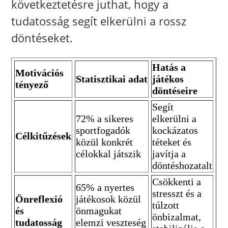
következtetésre juthat, hogy a
tudatosság segít elkerülni a rossz
döntéseket.
Hatás a
Motivációs
Statisztikai adat
játékos
tényező
döntéseire
Segít
72% a sikeres
elkerülni a
sportfogadók
kockázatos
Célkitűzések
közül konkrét
téteket és
célokkal játszik
javítja a
döntéshozatalt
Csökkenti a
65% a nyertes
stresszt és a
Önreflexió
játékosok közül
túlzott
és
önmagukat
önbizalmat,
tudatosság
elemzi veszteség