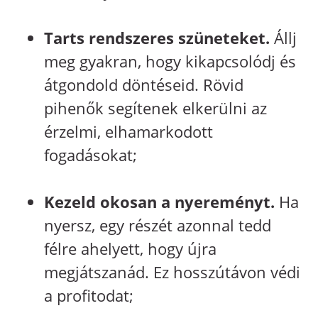
Tarts rendszeres szüneteket.
Állj
meg gyakran, hogy kikapcsolódj és
átgondold döntéseid. Rövid
pihenők segítenek elkerülni az
érzelmi, elhamarkodott
fogadásokat;
Kezeld okosan a nyereményt.
Ha
nyersz, egy részét azonnal tedd
félre ahelyett, hogy újra
megjátszanád. Ez hosszútávon védi
a profitodat;