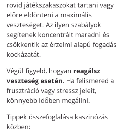
rövid játékszakaszokat tartani vagy
előre eldönteni a maximális
veszteséget. Az ilyen szabályok
segítenek koncentrált maradni és
csökkentik az érzelmi alapú fogadás
kockázatát.
Végül figyeld, hogyan
reagálsz
veszteség esetén
. Ha felismered a
frusztráció vagy stressz jeleit,
könnyebb időben megállni.
Tippek összefoglalása kaszinózás
közben: