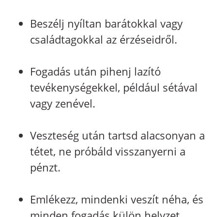
Beszélj nyíltan barátokkal vagy
családtagokkal az érzéseidről.
Fogadás után pihenj lazító
tevékenységekkel, például sétával
vagy zenével.
Veszteség után tartsd alacsonyan a
tétet, ne próbáld visszanyerni a
pénzt.
Emlékezz, mindenki veszít néha, és
minden fogadás külön helyzet.