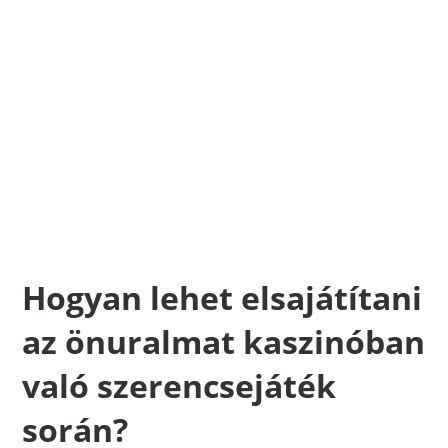
Hogyan lehet elsajátítani
az önuralmat kaszinóban
való szerencsejáték
során?