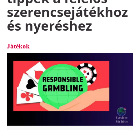
szerencsejátékhoz
és nyeréshez
Játékok