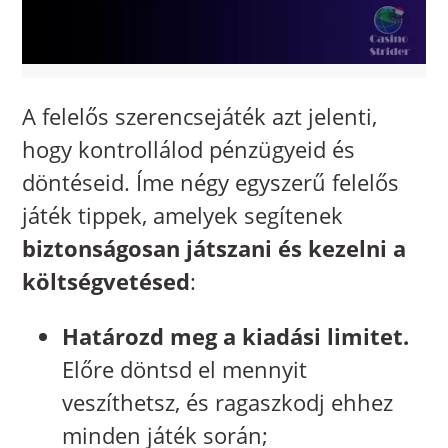
A felelős szerencsejáték azt jelenti,
hogy kontrollálod pénzügyeid és
döntéseid. Íme négy egyszerű felelős
játék tippek, amelyek segítenek
biztonságosan játszani és kezelni a
költségvetésed
:
Határozd meg a kiadási limitet.
Előre döntsd el mennyit
veszíthetsz, és ragaszkodj ehhez
minden játék során;