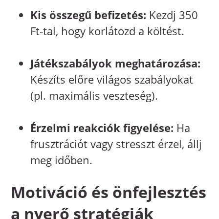
Kis összegű befizetés:
Kezdj 350
Ft-tal, hogy korlátozd a költést.
Játékszabályok meghatározása:
Készíts előre világos szabályokat
(pl. maximális veszteség).
Érzelmi reakciók figyelése:
Ha
frusztrációt vagy stresszt érzel, állj
meg időben.
Motiváció és önfejlesztés
a nyerő stratégiák