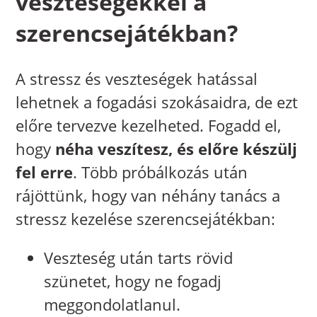
veszteségekkel a
szerencsejátékban?
A stressz és veszteségek hatással
lehetnek a fogadási szokásaidra, de ezt
előre tervezve kezelheted. Fogadd el,
hogy
néha veszítesz, és előre készülj
fel erre
. Több próbálkozás után
rájöttünk, hogy van néhány tanács a
stressz kezelése szerencsejátékban:
Veszteség után tarts rövid
szünetet, hogy ne fogadj
meggondolatlanul.