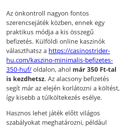
Az önkontroll nagyon fontos
szerencsejáték közben, ennek egy
praktikus módja a kis összegű
befizetés. Külföldi online kaszinók
választhatsz a
https://casinostrider-
hu.com/kaszino-minimalis-befizetes-
350-huf/
oldalon, ahol
már 350 Ft-tal
is kezdhetsz
. Az alacsony befizetés
segít már az elején korlátozni a költést,
így kisebb a túlköltekezés esélye.
Hasznos lehet játék előtt világos
szabályokat meghatározni, például