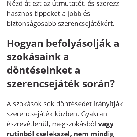
Nézd át ezt az útmutatót, és szerezz
hasznos tippeket a jobb és
biztonságosabb szerencsejátékért.
Hogyan befolyásolják a
szokásaink a
döntéseinket a
szerencsejáték során?
A szokások sok döntésedet irányítják
szerencsejáték közben. Gyakran
észrevétlenül, megszokásból
vagy
rutinból cselekszel, nem mindig