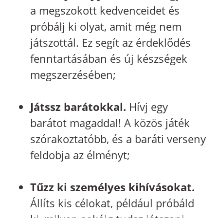
a megszokott kedvenceidet és
próbálj ki olyat, amit még nem
játszottál. Ez segít az érdeklődés
fenntartásában és új készségek
megszerzésében;
Játssz barátokkal.
Hívj egy
barátot magaddal! A közös játék
szórakoztatóbb, és a baráti verseny
feldobja az élményt;
Tűzz ki személyes kihívásokat.
Állíts kis célokat, például próbáld