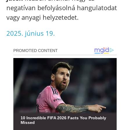
negatívan befolyásolná hangulatodat
vagy anyagi helyzetedet.
2025. június 19.