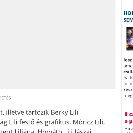
DETÉS
, illetve tartozik Berky Lili
g Lili festő és grafikus, Móricz Lili,
nt Liliána, Horváth Lili Jászai