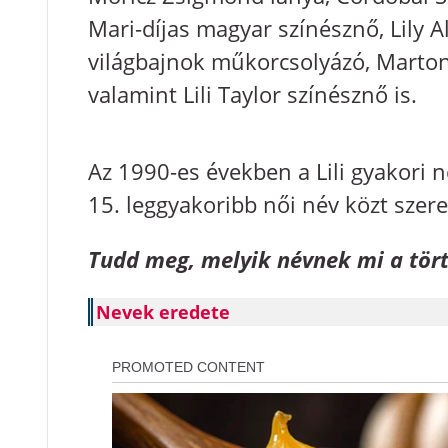
Mari-díjas magyar színésznő, Lily A
világbajnok műkorcsolyázó, Marton L
valamint Lili Taylor színésznő is.
Az 1990-es években a Lili gyakori n
15. leggyakoribb női név közt szere
Tudd meg, melyik névnek mi a tör
Nevek eredete