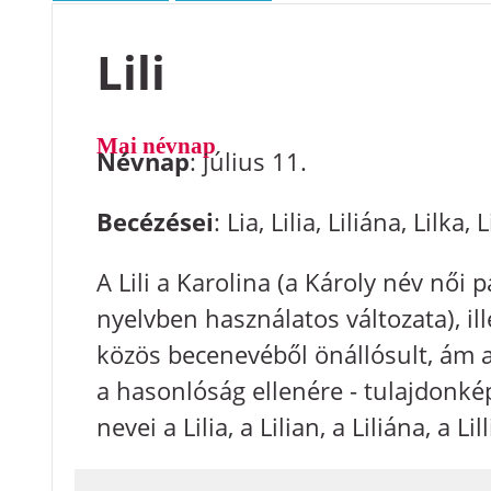
Lili
Mai névnap
Névnap
: július 11.
Becézései
: Lia, Lilia, Liliána, Lilka, L
A Lili a Karolina (a Károly név női p
nyelvben használatos változata), ill
közös becenevéből önállósult, ám a 
a hasonlóság ellenére - tulajdonké
nevei a Lilia, a Lilian, a Liliána, a Lil