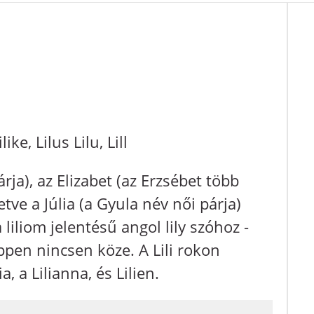
ilike, Lilus Lilu, Lill
árja), az Elizabet (az Erzsébet több
etve a Júlia (a Gyula név női párja)
liliom jelentésű angol lily szóhoz -
ppen nincsen köze. A Lili rokon
lia, a Lilianna, és Lilien.