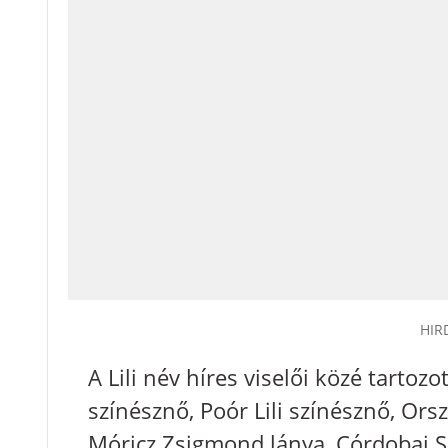
HIR
A Lili név híres viselői közé tartozott
színésznő, Poór Lili színésznő, Orszá
Móricz Zsigmond lánya, Córdobai Sze