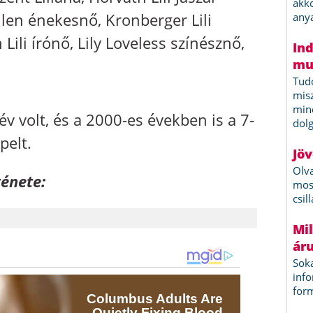
llen énekesnő, Kronberger Lili
ili írónő, Lily Loveless színésznő,
év volt, és a 2000-es években is a 7-
pelt.
ténete: