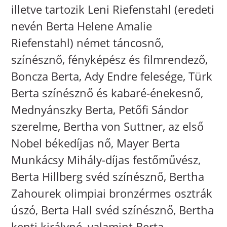
illetve tartozik Leni Riefenstahl (eredeti
nevén Berta Helene Amalie
Riefenstahl) német táncosnő,
színésznő, fényképész és filmrendező,
Boncza Berta, Ady Endre felesége, Türk
Berta színésznő és kabaré-énekesnő,
Mednyánszky Berta, Petőfi Sándor
szerelme, Bertha von Suttner, az első
Nobel békedíjas nő, Mayer Berta
Munkácsy Mihály-díjas festőművész,
Berta Hillberg svéd színésznő, Bertha
Zahourek olimpiai bronzérmes osztrák
úszó, Berta Hall svéd színésznő, Bertha
kenti királyné, valamint Berta