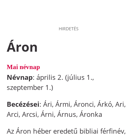
HIRDETÉS
Áron
Mai névnap
Névnap
: április 2. (július 1.,
szeptember 1.)
Becézései
: Ári, Ármi, Áronci, Árkó, Ari,
Arci, Arcsi, Árni, Árnus, Áronka
Az Áron héber eredetű bibliai férfinév,