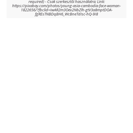
required) - Csak szerkesztői használatra; Link:
https://pixabay.com/photos/young-asia-cambodia-face-woman-
1822656/?fbclid=IwAR2m3Oev2NbZlh-gtV3a8mptDOA-
fgREsTNBDqBH6_WcBneTdIsc-hQ-9I8