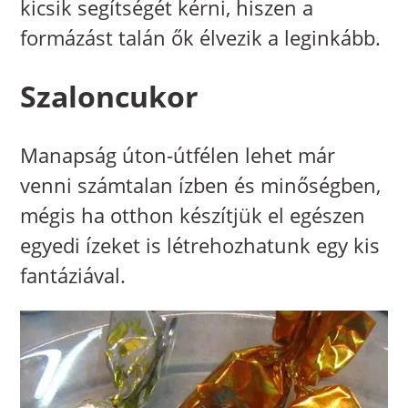
kicsik segítségét kérni, hiszen a
formázást talán ők élvezik a leginkább.
Szaloncukor
Manapság úton-útfélen lehet már
venni számtalan ízben és minőségben,
mégis ha otthon készítjük el egészen
egyedi ízeket is létrehozhatunk egy kis
fantáziával.