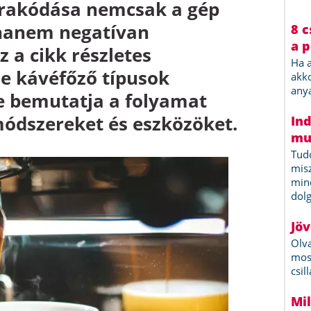
erakódása nemcsak a gép
 hanem negatívan
Ez a cikk részletes
le kávéfőző típusok
ve bemutatja a folyamat
ódszereket és eszközöket.