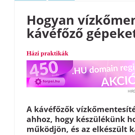
Hogyan vízkőmen
kávéfőző gépeke
Házi praktikák
A kávéfőzők vízkőmentesíté
ahhoz, hogy készülékünk ho
működjön, és az elkészült k