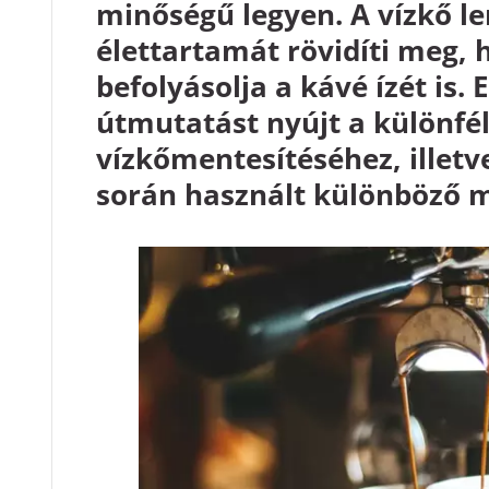
minőségű legyen. A vízkő l
élettartamát rövidíti meg,
befolyásolja a kávé ízét is. 
útmutatást nyújt a különfé
vízkőmentesítéséhez, illet
során használt különböző m