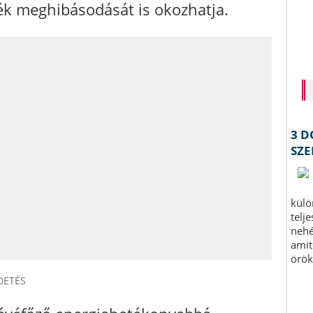
ék meghibásodását is okozhatja.
DETÉS