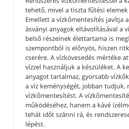
Rendszeres vízkőmentesítéssel a 
tehető, mivel a tiszta fűtési elemek
Emellett a vízkőmentesítés javítja a
ásványi anyagok eltávolításával a v
belső részeinek élettartama is me
szempontból is előnyös, hiszen rit
cserére. A vízkövesedés mértéke at
vízzel használjuk a készüléket. A 
anyagot tartalmaz, gyorsabb vízkő
a víz keménységét, jobban tudjuk,
vízkőmentesítést. A vízkőmentesít
működéséhez, hanem a kávé ízélmé
tehát időt szánni rá, és rendszeres
lépést.