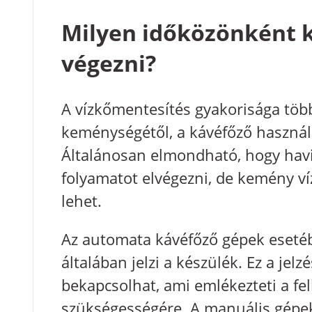
Milyen időközönként k
végezni?
A vízkőmentesítés gyakorisága több 
keménységétől, a kávéfőző használa
Általánosan elmondható, hogy hav
folyamatot elvégezni, de kemény ví
lehet.
Az automata kávéfőző gépek esetéb
általában jelzi a készülék. Ez a jelz
bekapcsolhat, ami emlékezteti a fe
szükségességére. A manuális gépekn