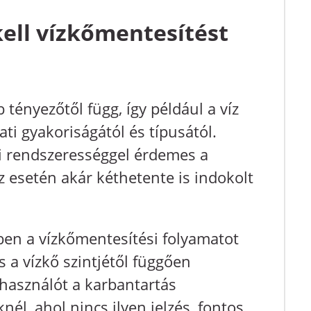
ell vízkőmentesítést
tényezőtől függ, így például a víz
ti gyakoriságától és típusától.
i rendszerességgel érdemes a
z esetén akár kéthetente is indokolt
en a vízkőmentesítési folyamatot
és a vízkő szintjétől függően
lhasználót a karbantartás
él, ahol nincs ilyen jelzés, fontos