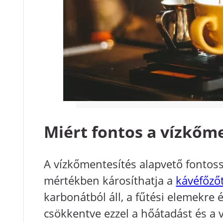
Miért fontos a vízkőm
A vízkőmentesítés alapvető fontoss
mértékben károsíthatja a
kávéfőző
karbonátból áll, a fűtési elemekre é
csökkentve ezzel a hőátadást és a v