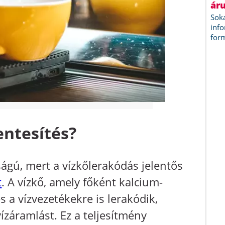
entesítés?
ágú, mert a vízkőlerakódás jelentős
t
. A vízkő, amely főként kalcium-
s a vízvezetékekre is lerakódik,
ízáramlást. Ez a teljesítmény