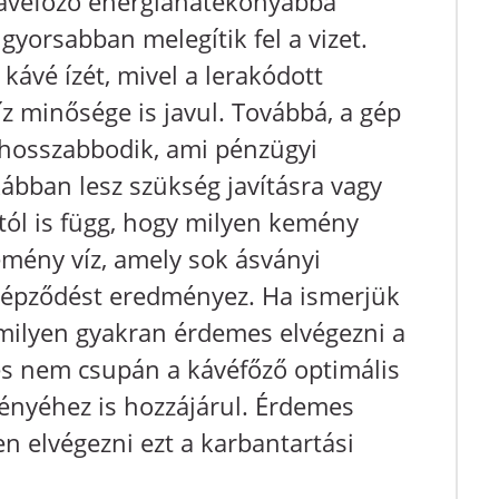
kávéfőző energiahatékonyabbá
 gyorsabban melegítik fel a vizet.
 kávé ízét, mivel a lerakódott
íz minősége is javul. Továbbá, a gép
ghosszabbodik, ami pénzügyi
kábban lesz szükség javításra vagy
tól is függ, hogy milyen kemény
kemény víz, amely sok ásványi
képződést eredményez. Ha ismerjük
 milyen gyakran érdemes elvégezni a
és nem csupán a kávéfőző optimális
nyéhez is hozzájárul. Érdemes
en elvégezni ezt a karbantartási