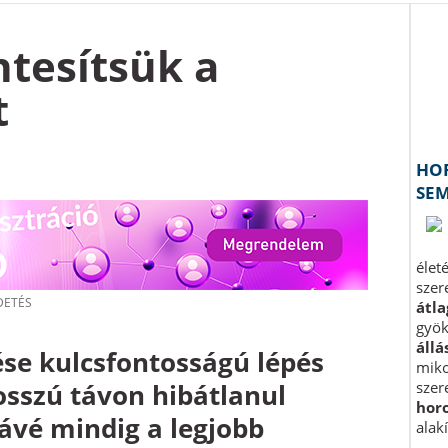
tesítsük a
t
se kulcsfontosságú lépés
sszú távon hibátlanul
ávé mindig a legjobb