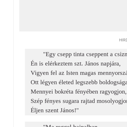
HIR
"Egy csepp tinta cseppent a csiz
Én is elérkeztem szt. János napjára,
Vigyen fel az Isten magas mennyorsz
Ott légyen életed legszebb boldogság
Mennyei bokréta fényében ragyogjon,
Szép fényes sugara rajtad mosolyogjo
Éljen szent János!"
"Ma reggel hajnalban,