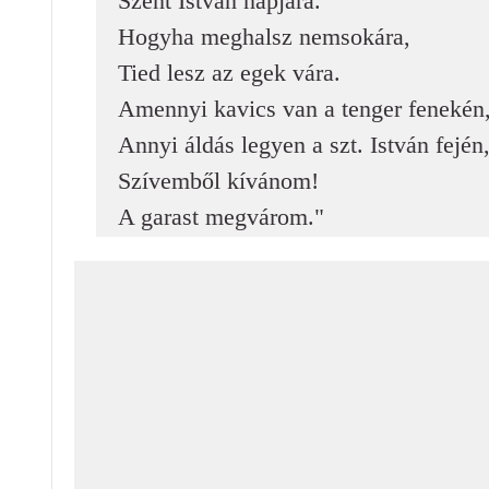
Szent István napjára.
Hogyha meghalsz nemsokára,
Tied lesz az egek vára.
Amennyi kavics van a tenger fenekén
Annyi áldás legyen a szt. István fején
Szívemből kívánom!
A garast megvárom."