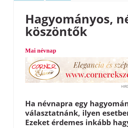
Hagyományos, né
köszöntők
Mai névnap
Ha névnapra egy hagyomány
választatnánk, ilyen esetb
Ezeket érdemes inkább hag