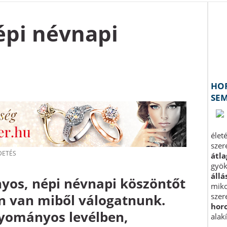
pi névnapi
os, népi névnapi köszöntőt
en van miből válogatnunk.
yományos levélben,