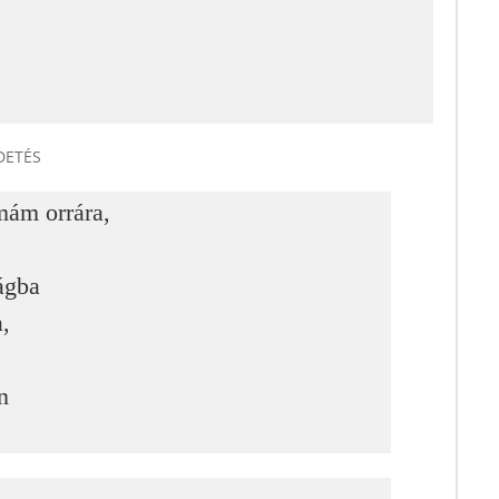
DETÉS
mám orrára,
ágba
a,
n