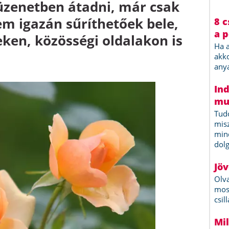
 üzenetben átadni, már csak
em igazán sűríthetőek bele,
eken, közösségi oldalakon is