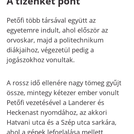
A tizenkét pont
Petőfi több társával együtt az
egyetemre indult, ahol először az
orvoskar, majd a politechnikum
diákjaihoz, végezetül pedig a
jogászokhoz vonultak.
A rossz idő ellenére nagy tömeg gyűjt
össze, mintegy kétezer ember vonult
Petőfi vezetésével a Landerer és
Heckenast nyomdához, az akkori
Hatvani utca és a Szép utca sarkára,
ahol a gépek lefoglalása mellett