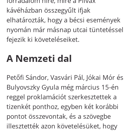
forradalom híre, mire a Pilvax
kávéházban összegyűlt ifjak
elhatározták, hogy a bécsi események
nyomán már másnap utcai tüntetéssel
fejezik ki követeléseiket.
A Nemzeti dal
Petőfi Sándor, Vasvári Pál, Jókai Mór és
Bulyovszky Gyula még március 15-én
reggel proklamációt szerkesztettek a
tizenkét ponthoz, egyben két korábbi
pontot összevontak, és a szövegbe
illesztették azon követelésüket, hogy