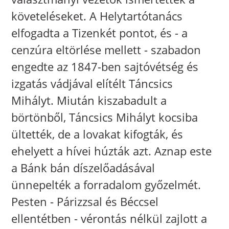
követeléseket. A Helytartótanács
elfogadta a Tizenkét pontot, és - a
cenzúra eltörlése mellett - szabadon
engedte az 1847-ben sajtóvétség és
izgatás vádjával elítélt Táncsics
Mihályt. Miután kiszabadult a
börtönből, Táncsics Mihályt kocsiba
ültették, de a lovakat kifogták, és
ehelyett a hívei húzták azt. Aznap este
a Bánk bán díszelőadásával
ünnepelték a forradalom győzelmét.
Pesten - Párizzsal és Béccsel
ellentétben - vérontás nélkül zajlott a