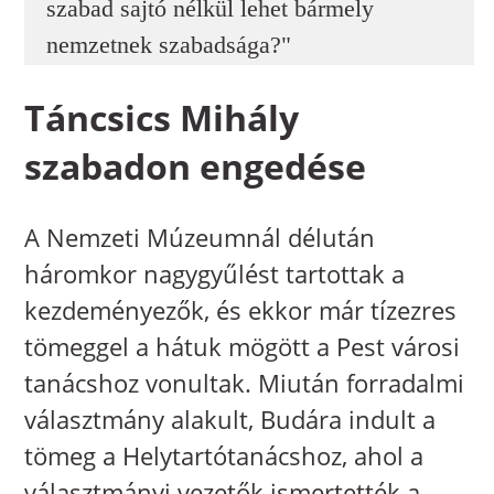
szabad sajtó nélkül lehet bármely
nemzetnek szabadsága?"
Táncsics Mihály
szabadon engedése
A Nemzeti Múzeumnál délután
háromkor nagygyűlést tartottak a
kezdeményezők, és ekkor már tízezres
tömeggel a hátuk mögött a Pest városi
tanácshoz vonultak. Miután forradalmi
választmány alakult, Budára indult a
tömeg a Helytartótanácshoz, ahol a
választmányi vezetők ismertették a