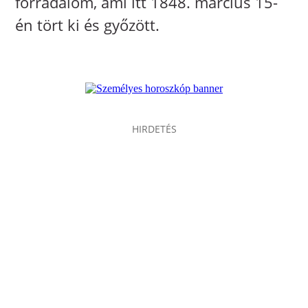
forradalom, ami itt 1848. március 15-
én tört ki és győzött.