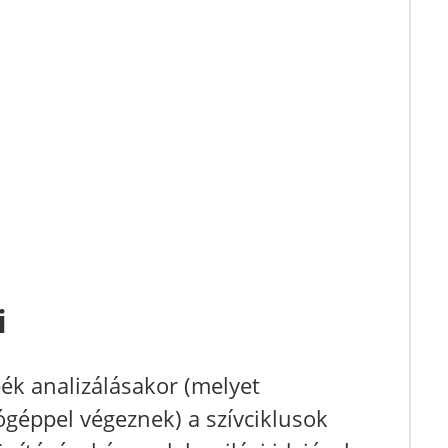
i
rbék analizálásakor (melyet
géppel végeznek) a szívciklusok