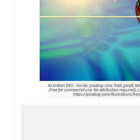
Az emberi EKG - Forrás: pixabay.com; Fotó: geralt; M
(Free for commercial use; No attribution required); L
https://pixabay.com/illustrations/he