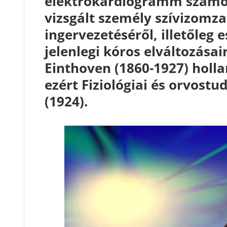
elektrokardiogramm számos
vizsgált személy szívizomza
ingervezetéséről, illetőleg 
jelenlegi kóros elváltozásai
Einthoven (1860-1927) hollan
ezért Fiziológiai és orvost
(1924).