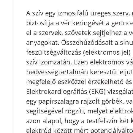
A szív egy izmos falú üreges szerv,
biztosítja a vér keringését a gerinc
el a szervek, szövetek sejtjeihez a v
anyagokat. Összehúzódásait a sin
feszültségváltozás (elektromos jel) 
szív izomzatán. Ezen elektromos vá
nedvességtartalmán keresztül eljut
megfelelő eszközzel érzékelhető és
Elektrokardiográfiás (EKG) vizsgála
egy papírszalagra rajzolt görbék, 
segítségével rögzíti, melyet elek
azon alapul, hogy a testfelszín két
elektród között mért potenciálvált