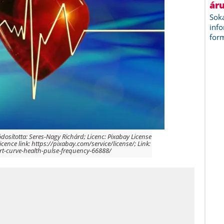
ódosította: Seres-Nagy Richárd; Licenc: Pixabay License
icence link: https://pixabay.com/service/license/; Link:
art-curve-health-pulse-frequency-66888/