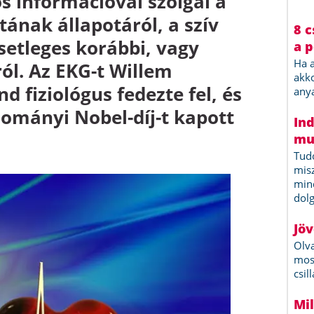
 információval szolgál a
tának állapotáról, a szív
esetleges korábbi, vagy
ról. Az EKG-t Willem
d fiziológus fedezte fel, és
udományi Nobel-díj-t kapott