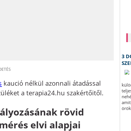
DETÉS
s
kaució nélkül azonnali átadással
léket a terapia24.hu szakértőitől.
ályozásának rövid
mérés elvi alapjai