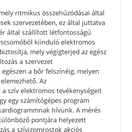
 mely ritmikus összehúzódásai által
esek szervezetében, ez által juttatva
ér által szállított létfontosságú
uscsomóból kiinduló elektromos
biztosítja, mely végigterjed az egész
ltozás a szervezet
 egészen a bőr felszínéig, melyen
 elemezhető. Az
t a szív elektromos tevékenységeit
vagy egy számítógépes program
trokardiogrammnak hívunk. A mérés
 különböző pontjára helyezett
ozás a szívizomrostok akciós